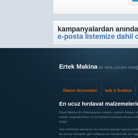
kampanyalardan anından
e-posta listemize dahil 
Ertek Makina
bir tıkla çözüm ortağ
Ödeme Seçenekleri
İade & Teslimat
En ucuz hırdavat malzemelerin
Ertek Makina Ev Dekorasyonu olarak, evinizin ihtiyacı ola
olarak müşterilerimize en iyi hizmeti sunmaya devam ed
kolay!
İster telefonla isterseniz de internet yoluyla kapıda kre
da banyo dolapları gibi nakliyesi zor ürünleri bile en u