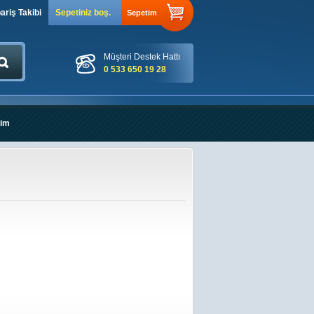
ariş Takibi
Sepetiniz boş.
Sepetim
Müşteri Destek Hattı
0 533 650 19 28
şim