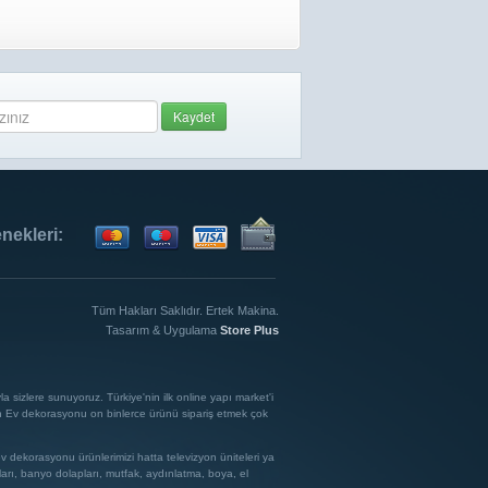
Kaydet
ekleri:
Tüm Hakları Saklıdır. Ertek Makina.
Tasarım & Uygulama
Store Plus
 sizlere sunuyoruz. Türkiye'nin ilk online yapı market'i
an Ev dekorasyonu on binlerce ürünü sipariş etmek çok
ev dekorasyonu ürünlerimizi hatta televizyon üniteleri ya
ları, banyo dolapları, mutfak, aydınlatma, boya, el