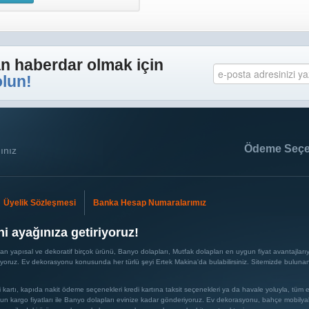
 haberdar olmak için
olun!
Ödeme Seçen
ınız
Üyelik Sözleşmesi
Banka Hesap Numaralarımız
i ayağınıza getiriyoruz!
n yapısal ve dekoratif birçok ürünü, Banyo dolapları, Mutfak dolapları en uygun fiyat avantajlarıyla
iyoruz. Ev dekorasyonu konusunda her türlü şeyi Ertek Makina'da bulabilirsiniz. Sitemizde bulun
di kartı, kapıda nakit ödeme seçenekleri kredi kartına taksit seçenekleri ya da havale yoluyla, tüm 
ygun kargo fiyatları ile Banyo dolapları evinize kadar gönderiyoruz. Ev dekorasyonu, bahçe mobilya