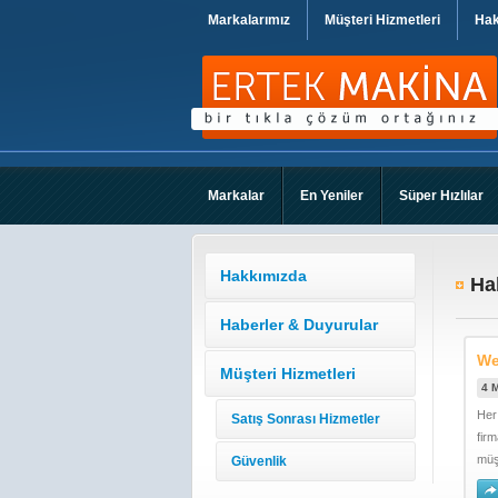
Markalarımız
Müşteri Hizmetleri
Hak
Markalar
En Yeniler
Süper Hızlılar
Hakkımızda
Ha
Haberler & Duyurular
We
Müşteri Hizmetleri
4 M
Her
Satış Sonrası Hizmetler
firm
müşt
Güvenlik