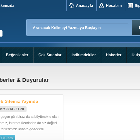
kımızda
Anasayfa
Hesabım
Sip
Beğenilenler
Çok Satanlar
İndirimdekiler
Haberler
İleti
berler & Duyurular
b Sitemiz Yayında
art 2013 - 11:20
 geçen gün biraz daha büyümekte olan
amız, internet üzerinden de siz değerli
erilerimizle irtibata ge&ccedi...
Devamı