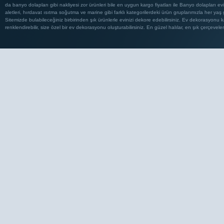
da banyo dolapları gibi nakliyesi zor ürünleri bile en uygun kargo fiyatları ile Banyo dolapları
aletleri, hırdavat ısıtma soğutma ve marine gibi farklı kategorilerdeki ürün gruplarımızla her ya
Sitemizde bulabileceğiniz birbirinden şık ürünlerle evinizi dekore edebilirsiniz. Ev dekorasyonu ka
renklendirebilir, size özel bir ev dekorasyonu oluşturabilirsiniz. En güzel halılar, en şık çerçeveler