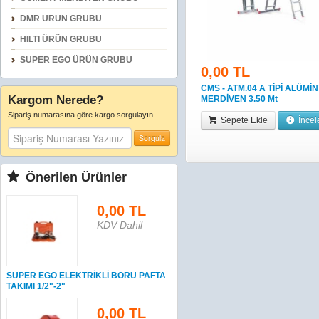
DMR ÜRÜN GRUBU
HILTI ÜRÜN GRUBU
SUPER EGO ÜRÜN GRUBU
0,00 TL
CMS - ATM.04 A TİPİ ALÜMİ
Kargom Nerede?
MERDİVEN 3.50 Mt
Sipariş numarasına göre kargo sorgulayın
Sepete Ekle
İncel
Sorgula
Önerilen Ürünler
0,00 TL
KDV Dahil
SUPER EGO ELEKTRİKLİ BORU PAFTA
TAKIMI 1/2"-2"
0,00 TL