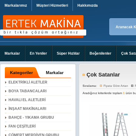
Markalarımız
Müşteri Hizmetleri
Hakkımızda
Markalar
En Yeniler
Süper Hızlılar
Beğenilenler
Çok Sat
Kategoriler
Markalar
Çok Satanlar
ELEKTRİKLİ ALETLER
Sıralama:
Fiyata Göre Artan
BOYA TABANCALARI
Aradığınız kriterlerde toplam
1
ürün bu
HAVALI EL ALETLERİ
İNŞAAT MAKİNALARI
BAHÇE - YIKAMA GRUBU
FAN ÇEŞİTLERİ
CÖMERT MERDİVEN GRUBU