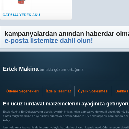
CAT 5144 YEDEK AKÜ
kampanyalardan anından haberdar olma
e-posta listemize dahil olun!
Ertek Makina
bir tıkla çözüm ortağınız
Ödeme Seçenekleri
İade & Teslimat
Üyelik Sözleşmesi
Banka H
En ucuz hırdavat malzemelerini ayağınıza getiriyor
Ertek Makina Ev Dekorasyonu olarak, evinizin ihtiyacı olan yapısal ve dekoratif birçok ürünü, Ban
olarak müşterilerimize en iyi hizmeti sunmaya devam ediyoruz. Ev dekorasyonu konusunda her tü
kolay!
İster telefonla isterseniz de internet yoluyla kapıda kredi kartı, kapıda nakit ödeme seçenekleri 