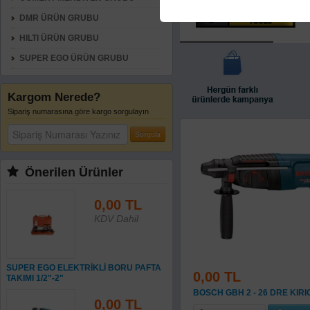
DMR ÜRÜN GRUBU
HILTI ÜRÜN GRUBU
SUPER EGO ÜRÜN GRUBU
Kargom Nerede?
Sipariş numarasına göre kargo sorgulayın
Sorgula
Önerilen Ürünler
0,00 TL
KDV Dahil
SUPER EGO ELEKTRİKLİ BORU PAFTA
0,00 TL
TAKIMI 1/2"-2"
BOSCH GBH 2 - 26 DRE KIRIC
0,00 TL