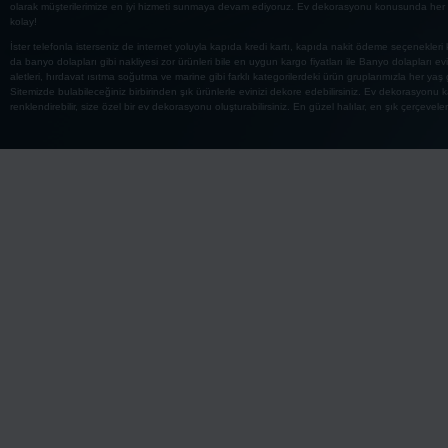
olarak müşterilerimize en iyi hizmeti sunmaya devam ediyoruz. Ev dekorasyonu konusunda her tü
kolay!
İster telefonla isterseniz de internet yoluyla kapıda kredi kartı, kapıda nakit ödeme seçenekleri 
da banyo dolapları gibi nakliyesi zor ürünleri bile en uygun kargo fiyatları ile Banyo dolapları
aletleri, hırdavat ısıtma soğutma ve marine gibi farklı kategorilerdeki ürün gruplarımızla her ya
Sitemizde bulabileceğiniz birbirinden şık ürünlerle evinizi dekore edebilirsiniz. Ev dekorasyonu ka
renklendirebilir, size özel bir ev dekorasyonu oluşturabilirsiniz. En güzel halılar, en şık çerçeveler