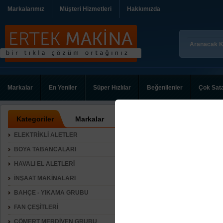
Markalarımız
Müşteri Hizmetleri
Hakkımızda
Markalar
En Yeniler
Süper Hızlılar
Beğenilenler
Çok Sat
Kategoriler
Markalar
ELEKTRİKLİ ALETLER
BOYA TABANCALARI
HAVALI EL ALETLERİ
İNŞAAT MAKİNALARI
BAHÇE - YIKAMA GRUBU
FAN ÇEŞİTLERİ
CÖMERT MERDİVEN GRUBU