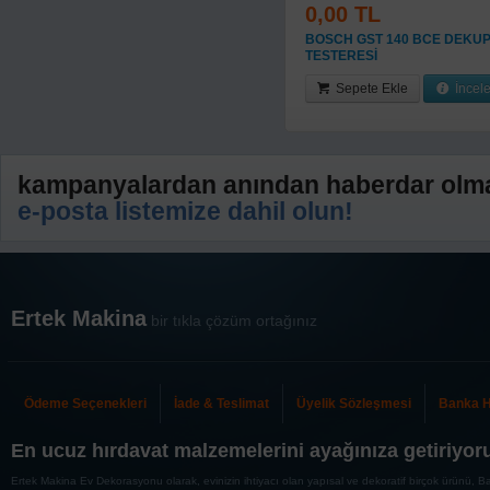
0,00 TL
BOSCH GST 140 BCE DEKU
TESTERESİ
Sepete Ekle
İncel
kampanyalardan anından haberdar olma
e-posta listemize dahil olun!
Ertek Makina
bir tıkla çözüm ortağınız
Ödeme Seçenekleri
İade & Teslimat
Üyelik Sözleşmesi
Banka H
En ucuz hırdavat malzemelerini ayağınıza getiriyor
Ertek Makina Ev Dekorasyonu olarak, evinizin ihtiyacı olan yapısal ve dekoratif birçok ürünü, Ban